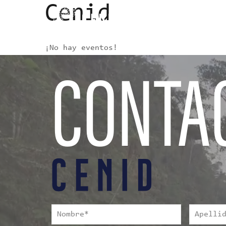
Cenid
¡No hay eventos!
CONTA
Nombre
*
Apellido