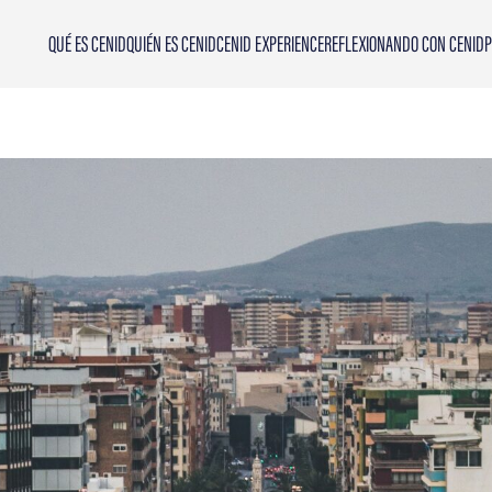
QUÉ ES CENID
QUIÉN ES CENID
CENID EXPERIENCE
REFLEXIONANDO CON CENID
P