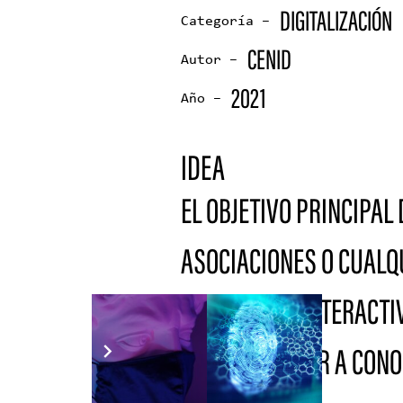
DIGITALIZACIÓN
Categoría –
CENID
Autor –
2021
Año –
IDEA
EL OBJETIVO PRINCIPAL
ASOCIACIONES O CUALQ
POTENCIE LA INTERACTI
DIFUNDIR Y DAR A CONO